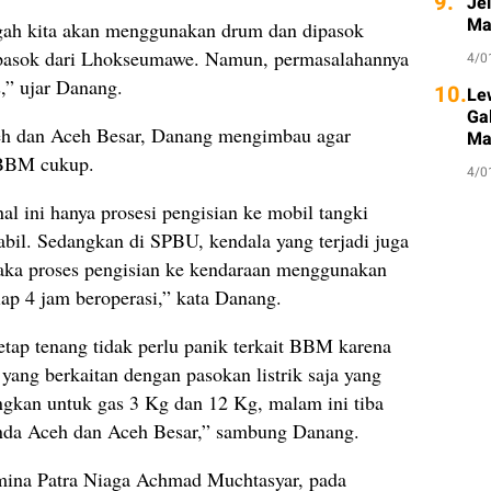
9.
Je
Ma
gah kita akan menggunakan drum dan dipasok
 pasok dari Lhokseumawe. Namun, permasalahannya
4/0
,” ujar Danang.
10.
Le
Ga
eh dan Aceh Besar, Danang mengimbau agar
Ma
 BBM cukup.
4/0
l ini hanya prosesi pengisian ke mobil tangki
tabil. Sedangkan di SPBU, kendala yang terjadi juga
 maka proses pengisian ke kendaraan menggunakan
tiap 4 jam beroperasi,” kata Danang.
etap tenang tidak perlu panik terkait BBM karena
yang berkaitan dengan pasokan listrik saja yang
gkan untuk gas 3 Kg dan 12 Kg, malam ini tiba
anda Aceh dan Aceh Besar,” sambung Danang.
amina Patra Niaga Achmad Muchtasyar, pada