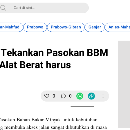
ar-Mahfud
Prabowo
Prabowo-Gibran
Ganjar
Anies-Muh
 Tekankan Pasokan BBM
Alat Berat harus
0
0
Perbesar
asokan Bahan Bakar Minyak untuk kebutuhan
ang membuka akses jalan sangat dibutuhkan di masa