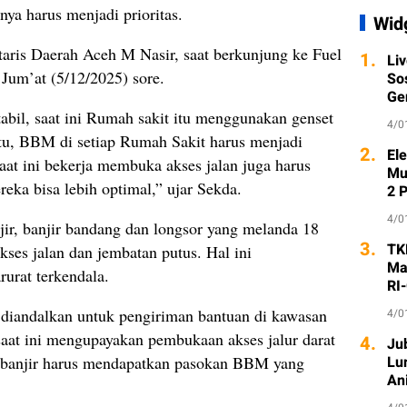
nya harus menjadi prioritas.
Wid
taris Daerah Aceh M Nasir, saat berkunjung ke Fuel
1.
Li
Jum’at (5/12/2025) sore.
So
Ge
abil, saat ini Rumah sakit itu menggunakan genset
4/0
itu, BBM di setiap Rumah Sakit harus menjadi
2.
Ele
g saat ini bekerja membuka akses jalan juga harus
Mu
reka bisa lebih optimal,” ujar Sekda.
2 
4/0
ir, banjir bandang dan longsor yang melanda 18
3.
TK
ses jalan dan jembatan putus. Hal ini
Ma
urat terkendala.
RI
a diandalkan untuk pengiriman bantuan di kawasan
4/0
g saat ini mengupayakan pembukaan akses jalur darat
4.
Ju
n banjir harus mendapatkan pasokan BBM yang
Lu
An