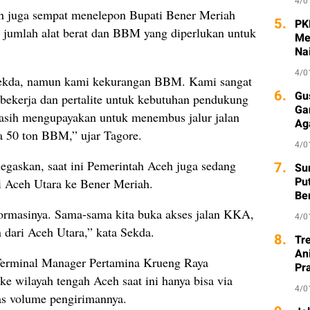
4/0
eh juga sempat menelepon Bupati Bener Meriah
5.
PK
jumlah alat berat dan BBM yang diperlukan untuk
Me
Na
4/0
ak Sekda, namun kami kekurangan BBM. Kami sangat
6.
Gu
us bekerja dan pertalite untuk kebutuhan pendukung
Ga
 masih mengupayakan untuk menembus jalur jalan
Ag
 50 ton BBM,” ujar Tagore.
4/0
egaskan, saat ini Pemerintah Aceh juga sedang
7.
Sur
Pu
i Aceh Utara ke Bener Meriah.
Be
formasinya. Sama-sama kita buka akses jalan KKA,
4/0
 dari Aceh Utara,” kata Sekda.
8.
Tr
An
 Terminal Manager Pertamina Krueng Raya
Pr
ke wilayah tengah Aceh saat ini hanya bisa via
4/0
as volume pengirimannya.