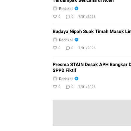
Terdampak Bencana di Aceh
Redaksi
0
0
7/01/2026
Budaya Nipah Suak Timah Masuk Lim
Redaksi
0
0
7/01/2026
Presma STAIN Desak APH Bongkar D
SPPD Fiktif
Redaksi
0
0
7/01/2026