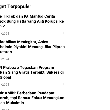
get Terpopuler
ve TikTok dan IG, Mahfud Cerita
sok Bung Hatta yang Anti Korupsi ke
n Z
1/2024
ktabilitas Meningkat, Anies-
haimin Diyakini Menang Jika Pilpres
Putaran
1/2024
N Prabowo Tegaskan Program
kan Siang Gratis Terbukti Sukses di
-Global
1/2024
bir AMIN: Perbedaan Pendapat
mrah, tapi Semua Fokus Menangkan
ies-Muhaimin