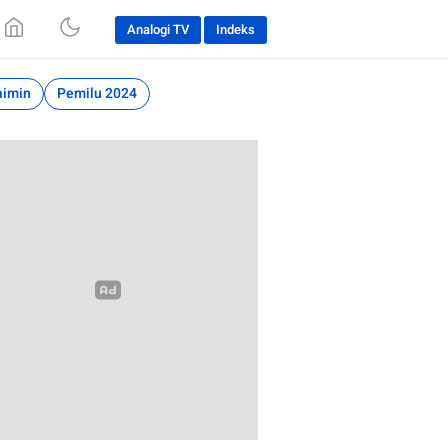
Analogi TV
Indeks
aimin
Pemilu 2024