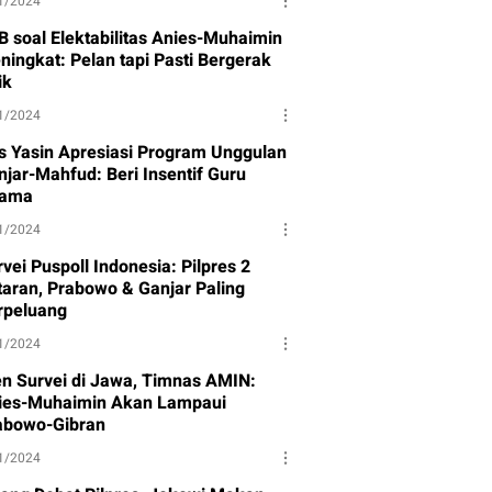
1/2024
B soal Elektabilitas Anies-Muhaimin
ningkat: Pelan tapi Pasti Bergerak
ik
1/2024
s Yasin Apresiasi Program Unggulan
njar-Mahfud: Beri Insentif Guru
ama
1/2024
vei Puspoll Indonesia: Pilpres 2
taran, Prabowo & Ganjar Paling
rpeluang
1/2024
en Survei di Jawa, Timnas AMIN:
ies-Muhaimin Akan Lampaui
abowo-Gibran
1/2024