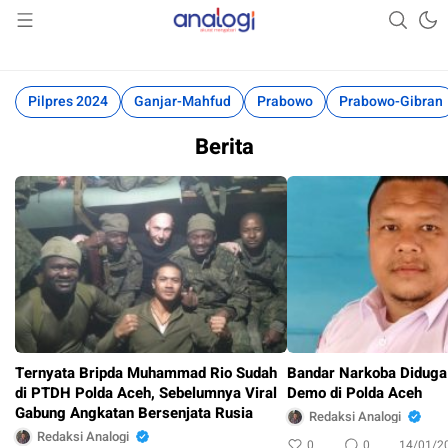
Akurat Mengabari
Analogi
Pilpres 2024
Ganjar-Mahfud
Prabowo
Prabowo-Gibran
Berita
Ternyata Bripda Muhammad Rio Sudah
Bandar Narkoba Diduga
di PTDH Polda Aceh, Sebelumnya Viral
Demo di Polda Aceh
Gabung Angkatan Bersenjata Rusia
Redaksi Analogi
Redaksi Analogi
0
0
14/01/2