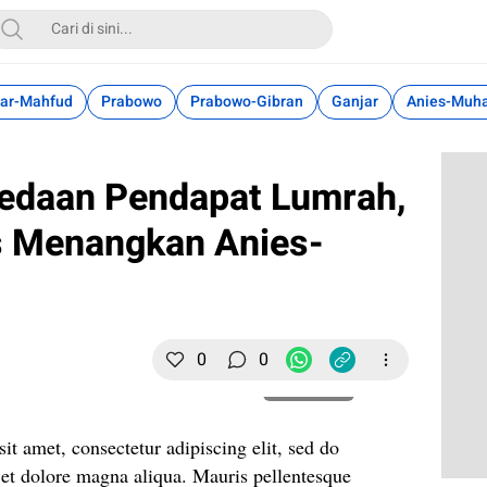
ar-Mahfud
Prabowo
Prabowo-Gibran
Ganjar
Anies-Muh
bedaan Pendapat Lumrah,
s Menangkan Anies-
0
0
Perbesar
t amet, consectetur adipiscing elit, sed do
 et dolore magna aliqua. Mauris pellentesque