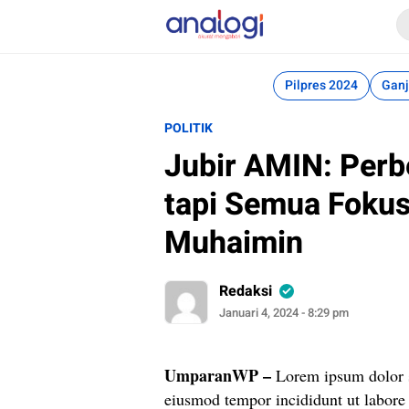
Analogi
Akurat Mengabari
Pilpres 2024
Ganj
POLITIK
Jubir AMIN: Per
tapi Semua Foku
Muhaimin
Redaksi
Januari 4, 2024 - 8:29 pm
UmparanWP
–
Lorem ipsum dolor si
eiusmod tempor incididunt ut labore