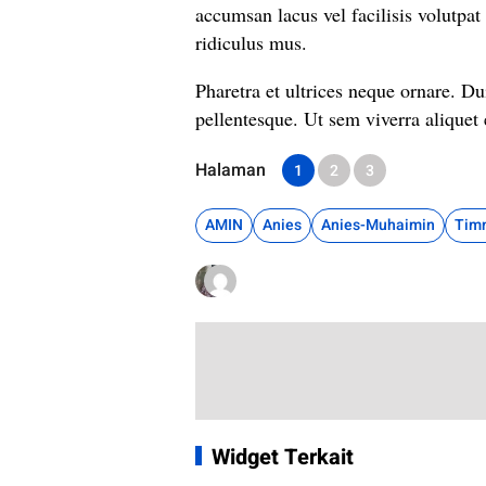
accumsan lacus vel facilisis volutpat 
ridiculus mus.
Pharetra et ultrices neque ornare. Du
pellentesque. Ut sem viverra aliquet e
Halaman
1
2
3
AMIN
Anies
Anies-Muhaimin
Tim
Widget Terkait