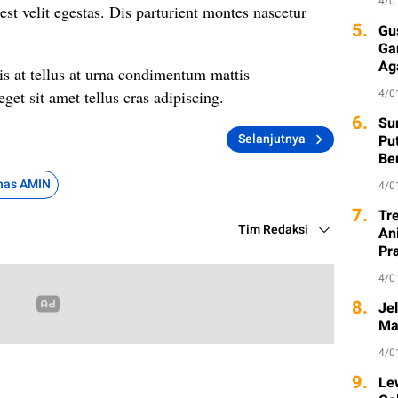
4/0
est velit egestas. Dis parturient montes nascetur
5.
Gu
Ga
Ag
is at tellus at urna condimentum mattis
4/0
get sit amet tellus cras adipiscing.
6.
Sur
Selanjutnya
Pu
Be
nas AMIN
4/0
7.
Tr
Tim Redaksi
An
Pr
4/0
8.
Je
Ma
4/0
9.
Le