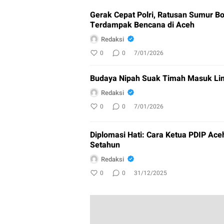
Gerak Cepat Polri, Ratusan Sumur Bo
Terdampak Bencana di Aceh
Redaksi
0
0
7/01/2026
Budaya Nipah Suak Timah Masuk Lim
Redaksi
0
0
7/01/2026
Diplomasi Hati: Cara Ketua PDIP A
Setahun
Redaksi
0
0
31/12/2025