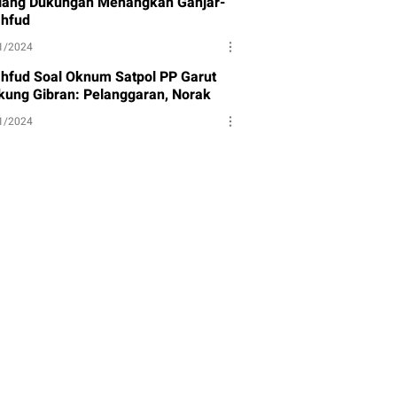
lang Dukungan Menangkan Ganjar-
hfud
1/2024
hfud Soal Oknum Satpol PP Garut
kung Gibran: Pelanggaran, Norak
1/2024