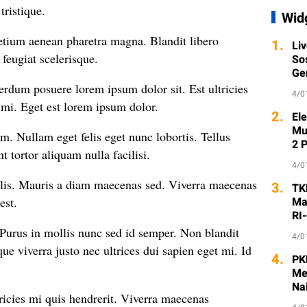
tristique.
Wid
etium aenean pharetra magna. Blandit libero
1.
Li
 feugiat scelerisque.
So
Ge
rdum posuere lorem ipsum dolor sit. Est ultricies
4/0
e mi. Eget est lorem ipsum dolor.
2.
Ele
Mu
am. Nullam eget felis eget nunc lobortis. Tellus
2 
t tortor aliquam nulla facilisi.
4/0
elis. Mauris a diam maecenas sed. Viverra maecenas
3.
TK
est.
Ma
RI
 Purus in mollis nunc sed id semper. Non blandit
4/0
e viverra justo nec ultrices dui sapien eget mi. Id
4.
PK
Me
Na
ricies mi quis hendrerit. Viverra maecenas