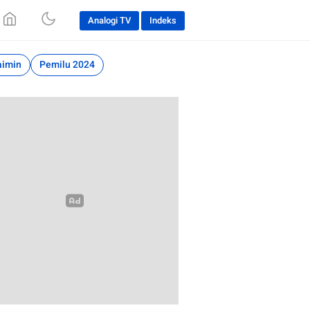
Analogi TV
Indeks
aimin
Pemilu 2024