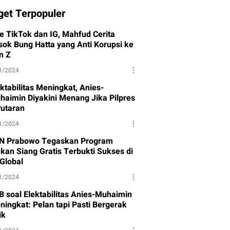
get Terpopuler
ve TikTok dan IG, Mahfud Cerita
sok Bung Hatta yang Anti Korupsi ke
n Z
1/2024
ktabilitas Meningkat, Anies-
haimin Diyakini Menang Jika Pilpres
Putaran
1/2024
N Prabowo Tegaskan Program
kan Siang Gratis Terbukti Sukses di
-Global
1/2024
B soal Elektabilitas Anies-Muhaimin
ningkat: Pelan tapi Pasti Bergerak
ik