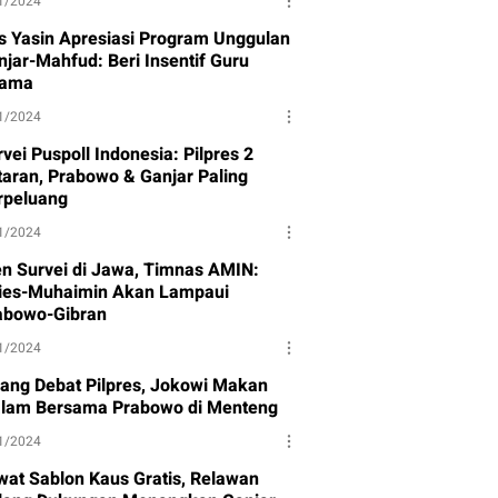
1/2024
s Yasin Apresiasi Program Unggulan
njar-Mahfud: Beri Insentif Guru
ama
1/2024
vei Puspoll Indonesia: Pilpres 2
taran, Prabowo & Ganjar Paling
rpeluang
1/2024
en Survei di Jawa, Timnas AMIN:
ies-Muhaimin Akan Lampaui
abowo-Gibran
1/2024
lang Debat Pilpres, Jokowi Makan
lam Bersama Prabowo di Menteng
1/2024
wat Sablon Kaus Gratis, Relawan