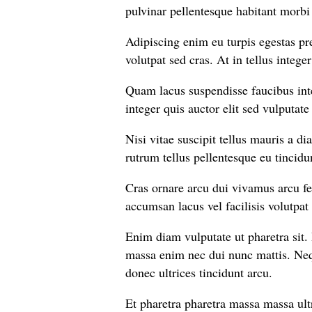
pulvinar pellentesque habitant morbi 
Adipiscing enim eu turpis egestas pr
volutpat sed cras. At in tellus integer
Quam lacus suspendisse faucibus inte
integer quis auctor elit sed vulputat
Nisi vitae suscipit tellus mauris a di
rutrum tellus pellentesque eu tincidun
Cras ornare arcu dui vivamus arcu f
accumsan lacus vel facilisis volutpat 
Enim diam vulputate ut pharetra sit.
massa enim nec dui nunc mattis. Nequ
donec ultrices tincidunt arcu.
Et pharetra pharetra massa massa ult