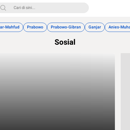
ar-Mahfud
Prabowo
Prabowo-Gibran
Ganjar
Anies-Muh
Sosial