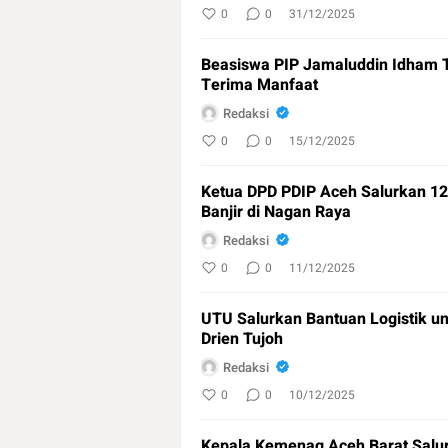
0
0
31/12/2025
Beasiswa PIP Jamaluddin Idham T
Terima Manfaat
Redaksi
0
0
15/12/2025
Ketua DPD PDIP Aceh Salurkan 1
Banjir di Nagan Raya
Redaksi
0
0
11/12/2025
UTU Salurkan Bantuan Logistik u
Drien Tujoh
Redaksi
0
0
10/12/2025
Kepala Kemenag Aceh Barat Salu