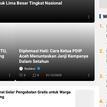
k Lima Besar Tingkat Nasional
W
1.
UTU,
Diplomasi Hati: Cara Ketua PDIP
2.
ng
Aceh Menuntaskan Janji Kampanye
Dalam Setahun
Redaksi
3.
0
0
31/12/2025
rat Gelar Pengobatan Gratis untuk Warga
ng
4.