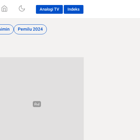
Analogi TV
Indeks
aimin
Pemilu 2024