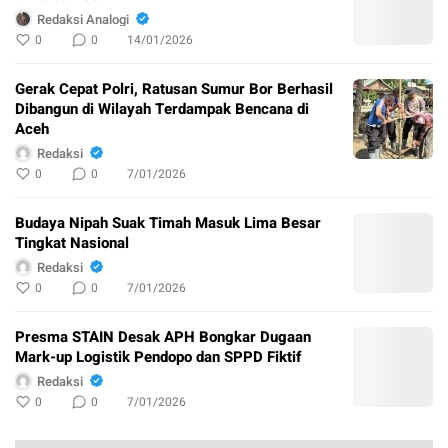
Redaksi Analogi
0
0
14/01/2026
Gerak Cepat Polri, Ratusan Sumur Bor Berhasil
Dibangun di Wilayah Terdampak Bencana di
Aceh
Redaksi
0
0
7/01/2026
Budaya Nipah Suak Timah Masuk Lima Besar
Tingkat Nasional
Redaksi
0
0
7/01/2026
Presma STAIN Desak APH Bongkar Dugaan
Mark-up Logistik Pendopo dan SPPD Fiktif
Redaksi
0
0
7/01/2026