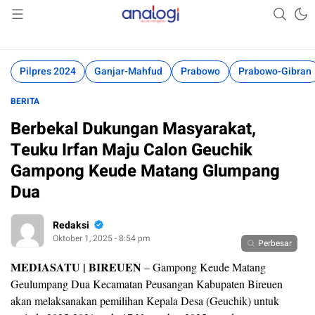
Akurat Mengabari
Analogi
Pilpres 2024
Ganjar-Mahfud
Prabowo
Prabowo-Gibran
BERITA
Berbekal Dukungan Masyarakat,
Teuku Irfan Maju Calon Geuchik
Gampong Keude Matang Glumpang
Dua
Redaksi
Oktober 1, 2025 - 8:54 pm
Perbesar
MEDIASATU | BIREUEN
– Gampong Keude Matang
Geulumpang Dua Kecamatan Peusangan Kabupaten Bireuen
akan melaksanakan pemilihan Kepala Desa (Geuchik) untuk