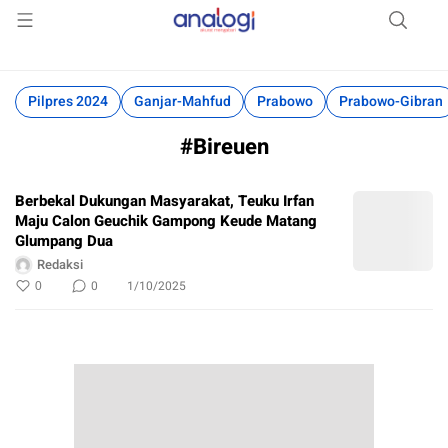
Akurat Mengabari
Analogi
Pilpres 2024
Ganjar-Mahfud
Prabowo
Prabowo-Gibran
#Bireuen
Berbekal Dukungan Masyarakat, Teuku Irfan
Maju Calon Geuchik Gampong Keude Matang
Glumpang Dua
Redaksi
0
1/10/2025
0