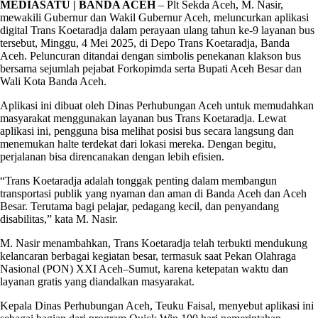
MEDIASATU | BANDA ACEH
– Plt Sekda Aceh, M. Nasir,
mewakili Gubernur dan Wakil Gubernur Aceh, meluncurkan aplikasi
digital Trans Koetaradja dalam perayaan ulang tahun ke-9 layanan bus
tersebut, Minggu, 4 Mei 2025, di Depo Trans Koetaradja, Banda
Aceh. Peluncuran ditandai dengan simbolis penekanan klakson bus
bersama sejumlah pejabat Forkopimda serta Bupati Aceh Besar dan
Wali Kota Banda Aceh.
Aplikasi ini dibuat oleh Dinas Perhubungan Aceh untuk memudahkan
masyarakat menggunakan layanan bus Trans Koetaradja. Lewat
aplikasi ini, pengguna bisa melihat posisi bus secara langsung dan
menemukan halte terdekat dari lokasi mereka. Dengan begitu,
perjalanan bisa direncanakan dengan lebih efisien.
“Trans Koetaradja adalah tonggak penting dalam membangun
transportasi publik yang nyaman dan aman di Banda Aceh dan Aceh
Besar. Terutama bagi pelajar, pedagang kecil, dan penyandang
disabilitas,” kata M. Nasir.
M. Nasir menambahkan, Trans Koetaradja telah terbukti mendukung
kelancaran berbagai kegiatan besar, termasuk saat Pekan Olahraga
Nasional (PON) XXI Aceh–Sumut, karena ketepatan waktu dan
layanan gratis yang diandalkan masyarakat.
Kepala Dinas Perhubungan Aceh, Teuku Faisal, menyebut aplikasi ini