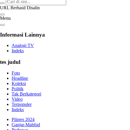
Analogi
Akurat Mengabari
URL Berhasil Disalin
Menu
Informasi Lainnya
Analogi TV
Indeks
tes judul
Foto
Headline
Koleksi
Politik
Tak Berkategori
Video
Terpopuler
Indeks
Pilpres 2024
Ganjar-Mahfud
Prabowo