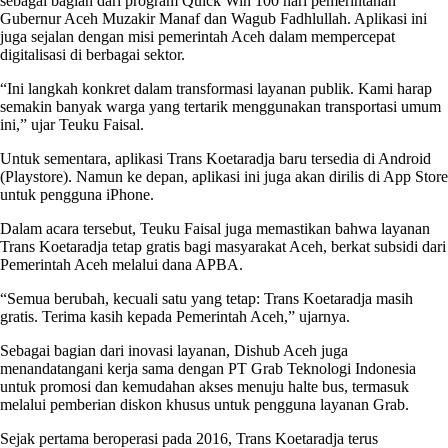
sebagai bagian dari program Quick Win 100 hari pemerintahan
Gubernur Aceh Muzakir Manaf dan Wagub Fadhlullah. Aplikasi ini
juga sejalan dengan misi pemerintah Aceh dalam mempercepat
digitalisasi di berbagai sektor.
“Ini langkah konkret dalam transformasi layanan publik. Kami harap
semakin banyak warga yang tertarik menggunakan transportasi umum
ini,” ujar Teuku Faisal.
Untuk sementara, aplikasi Trans Koetaradja baru tersedia di Android
(Playstore). Namun ke depan, aplikasi ini juga akan dirilis di App Store
untuk pengguna iPhone.
Dalam acara tersebut, Teuku Faisal juga memastikan bahwa layanan
Trans Koetaradja tetap gratis bagi masyarakat Aceh, berkat subsidi dari
Pemerintah Aceh melalui dana APBA.
“Semua berubah, kecuali satu yang tetap: Trans Koetaradja masih
gratis. Terima kasih kepada Pemerintah Aceh,” ujarnya.
Sebagai bagian dari inovasi layanan, Dishub Aceh juga
menandatangani kerja sama dengan PT Grab Teknologi Indonesia
untuk promosi dan kemudahan akses menuju halte bus, termasuk
melalui pemberian diskon khusus untuk pengguna layanan Grab.
Sejak pertama beroperasi pada 2016, Trans Koetaradja terus