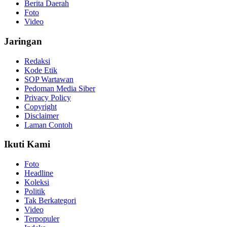
Berita Daerah
Foto
Video
Jaringan
Redaksi
Kode Etik
SOP Wartawan
Pedoman Media Siber
Privacy Policy
Copyright
Disclaimer
Laman Contoh
Ikuti Kami
Foto
Headline
Koleksi
Politik
Tak Berkategori
Video
Terpopuler