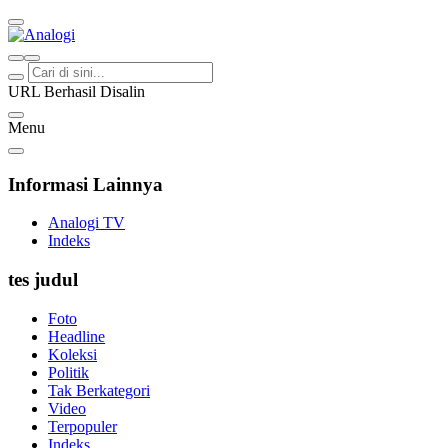
Analogi
Akurat Mengabari
URL Berhasil Disalin
Menu
Informasi Lainnya
Analogi TV
Indeks
tes judul
Foto
Headline
Koleksi
Politik
Tak Berkategori
Video
Terpopuler
Indeks