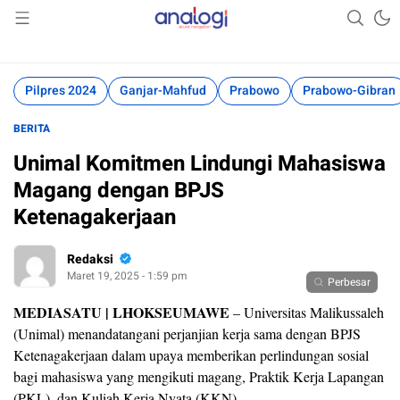
Akurat Mengabari
Analogi
Pilpres 2024
Ganjar-Mahfud
Prabowo
Prabowo-Gibran
BERITA
Unimal Komitmen Lindungi Mahasiswa
Magang dengan BPJS
Ketenagakerjaan
Redaksi
Maret 19, 2025 - 1:59 pm
Perbesar
MEDIASATU | LHOKSEUMAWE
– Universitas Malikussaleh
(Unimal) menandatangani perjanjian kerja sama dengan BPJS
Ketenagakerjaan dalam upaya memberikan perlindungan sosial
bagi mahasiswa yang mengikuti magang, Praktik Kerja Lapangan
(PKL), dan Kuliah Kerja Nyata (KKN).