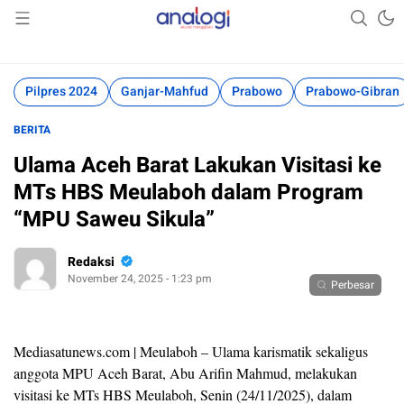
Akurat Mengabari
Analogi
Pilpres 2024
Ganjar-Mahfud
Prabowo
Prabowo-Gibran
BERITA
Ulama Aceh Barat Lakukan Visitasi ke
MTs HBS Meulaboh dalam Program
“MPU Saweu Sikula”
Redaksi
November 24, 2025 - 1:23 pm
Perbesar
Mediasatunews.com | Meulaboh – Ulama karismatik sekaligus
anggota MPU Aceh Barat, Abu Arifin Mahmud, melakukan
visitasi ke MTs HBS Meulaboh, Senin (24/11/2025), dalam