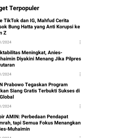
get Terpopuler
ve TikTok dan IG, Mahfud Cerita
sok Bung Hatta yang Anti Korupsi ke
n Z
1/2024
ktabilitas Meningkat, Anies-
haimin Diyakini Menang Jika Pilpres
Putaran
1/2024
N Prabowo Tegaskan Program
kan Siang Gratis Terbukti Sukses di
-Global
1/2024
bir AMIN: Perbedaan Pendapat
mrah, tapi Semua Fokus Menangkan
ies-Muhaimin