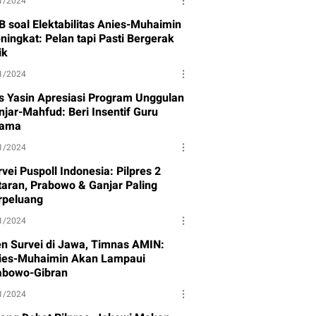
1/2024
B soal Elektabilitas Anies-Muhaimin
ningkat: Pelan tapi Pasti Bergerak
ik
1/2024
s Yasin Apresiasi Program Unggulan
njar-Mahfud: Beri Insentif Guru
ama
1/2024
vei Puspoll Indonesia: Pilpres 2
taran, Prabowo & Ganjar Paling
rpeluang
1/2024
en Survei di Jawa, Timnas AMIN:
ies-Muhaimin Akan Lampaui
abowo-Gibran
1/2024