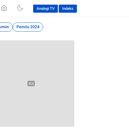
Analogi TV
Indeks
aimin
Pemilu 2024