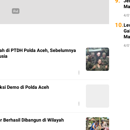
9.
Je
Ma
4/0
10.
Le
Ga
Ma
4/0
ah di PTDH Polda Aceh, Sebelumnya
usia
ksi Demo di Polda Aceh
r Berhasil Dibangun di Wilayah