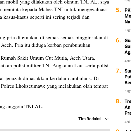
4/0
an mobil yang dilakukan oleh oknum TNI AL, saya
ceh meminta kepada Mabes TNI untuk mengevaluasi
5.
PK
Me
kasus-kasus seperti ini sering terjadi dan
Na
4/0
ng pria ditemukan di semak-semak pinggir jalan di
6.
Gu
Aceh. Pria itu diduga korban pembunuhan.
Ga
Ag
ke Rumah Sakit Umum Cut Mutia, Aceh Utara.
4/0
atkan polisi militer TNI Angkatan Laut serta polisi.
7.
Sur
Pu
at jenazah dimasukkan ke dalam ambulans. Di
Be
rim Polres Lhokseumawe yang melakukan olah tempat
4/0
8.
Tr
ang anggota TNI AL.
An
Pr
Tim Redaksi
4/0