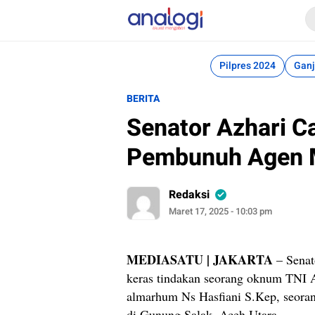
Analogi
Akurat Mengabari
Pilpres 2024
Ganj
BERITA
Senator Azhari 
Pembunuh Agen M
Redaksi
Maret 17, 2025 - 10:03 pm
MEDIASATU | JAKARTA
– Senat
keras tindakan seorang oknum TNI
almarhum Ns Hasfiani S.Kep, seoran
di Gunung Salak, Aceh Utara