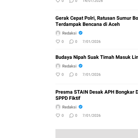
0
0
14/01/2026
Gerak Cepat Polri, Ratusan Sumur Bo
Terdampak Bencana di Aceh
Redaksi
0
0
7/01/2026
Budaya Nipah Suak Timah Masuk Lim
Redaksi
0
0
7/01/2026
Presma STAIN Desak APH Bongkar D
SPPD Fiktif
Redaksi
0
0
7/01/2026