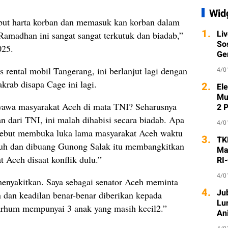
Wid
but harta korban dan memasuk kan korban dalam
1.
Li
Ramadhan ini sangat sangat terkutuk dan biadab,”
So
025.
Ge
 rental mobil Tangerang, ini berlanjut lagi dengan
4/0
akrab disapa Cage ini lagi.
2.
Ele
Mu
nyawa masyarakat Aceh di mata TNI? Seharusnya
2 
n dari TNI, ini malah dihabisi secara biadab. Apa
4/0
sebut membuka luka lama masyarakat Aceh waktu
3.
TK
unuh dan dibuang Gunong Salak itu membangkitkan
Ma
 Aceh disaat konflik dulu.”
RI
4/0
menyakitkan. Saya sebagai senator Aceh meminta
4.
Ju
n dan keadilan benar-benar diberikan kepada
Lu
arhum mempunyai 3 anak yang masih kecil2.”
An