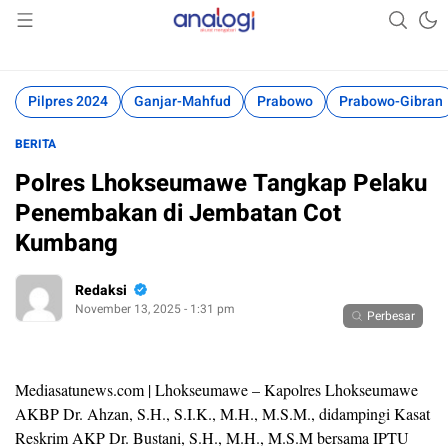
Akurat Mengabari
Analogi
Pilpres 2024
Ganjar-Mahfud
Prabowo
Prabowo-Gibran
BERITA
Polres Lhokseumawe Tangkap Pelaku
Penembakan di Jembatan Cot
Kumbang
Redaksi
November 13, 2025 - 1:31 pm
Perbesar
Mediasatunews.com | Lhokseumawe – Kapolres Lhokseumawe
AKBP Dr. Ahzan, S.H., S.I.K., M.H., M.S.M., didampingi Kasat
Reskrim AKP Dr. Bustani, S.H., M.H., M.S.M bersama IPTU