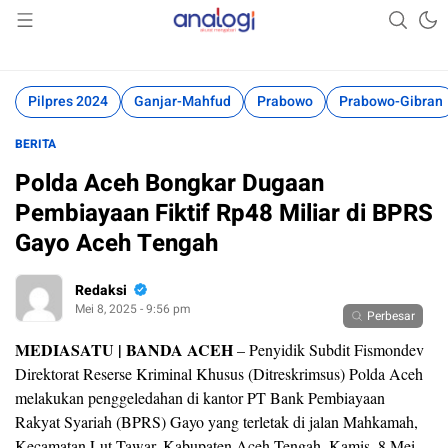
Akurat Mengabari
Analogi
Pilpres 2024
Ganjar-Mahfud
Prabowo
Prabowo-Gibran
BERITA
Polda Aceh Bongkar Dugaan
Pembiayaan Fiktif Rp48 Miliar di BPRS
Gayo Aceh Tengah
Redaksi
Mei 8, 2025 - 9:56 pm
Perbesar
MEDIASATU | BANDA ACEH
– Penyidik Subdit Fismondev
Direktorat Reserse Kriminal Khusus (Ditreskrimsus) Polda Aceh
melakukan penggeledahan di kantor PT Bank Pembiayaan
Rakyat Syariah (BPRS) Gayo yang terletak di jalan Mahkamah,
Kecamatan Lut Tawar, Kabupaten Aceh Tengah, Kamis, 8 Mei