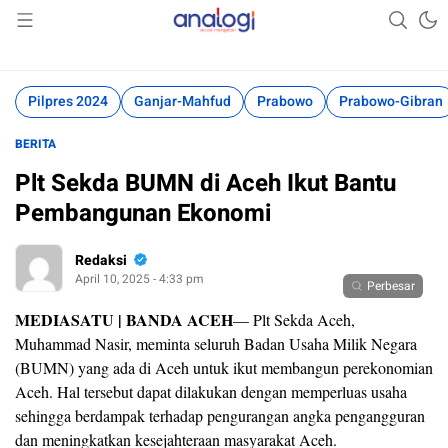
Akurat Mengabari
Analogi
Pilpres 2024
Ganjar-Mahfud
Prabowo
Prabowo-Gibran
BERITA
Plt Sekda BUMN di Aceh Ikut Bantu
Pembangunan Ekonomi
Redaksi
April 10, 2025 - 4:33 pm
Perbesar
MEDIASATU | BANDA ACEH
— Plt Sekda Aceh,
Muhammad Nasir, meminta seluruh Badan Usaha Milik Negara
(BUMN) yang ada di Aceh untuk ikut membangun perekonomian
Aceh. Hal tersebut dapat dilakukan dengan memperluas usaha
sehingga berdampak terhadap pengurangan angka pengangguran
dan meningkatkan kesejahteraan masyarakat Aceh.