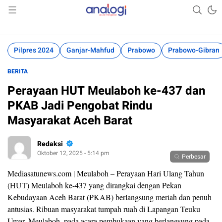
Akurat Mengabari
Analogi
Pilpres 2024
Ganjar-Mahfud
Prabowo
Prabowo-Gibran
BERITA
Perayaan HUT Meulaboh ke-437 dan
PKAB Jadi Pengobat Rindu
Masyarakat Aceh Barat
Redaksi
Oktober 12, 2025 - 5:14 pm
Perbesar
Mediasatunews.com | Meulaboh – Perayaan Hari Ulang Tahun
(HUT) Meulaboh ke-437 yang dirangkai dengan Pekan
Kebudayaan Aceh Barat (PKAB) berlangsung meriah dan penuh
antusias. Ribuan masyarakat tumpah ruah di Lapangan Teuku
Umar, Meulaboh, pada acara pembukaan yang berlangsung pada