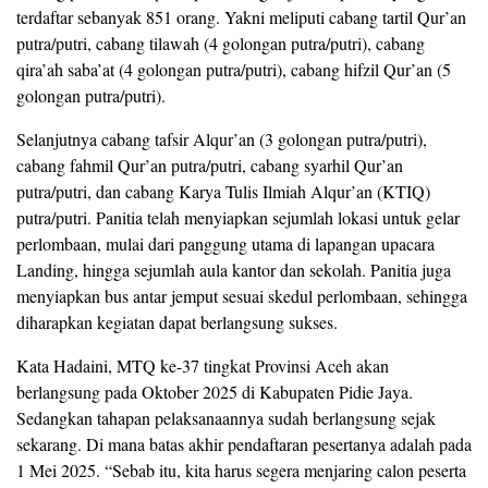
terdaftar sebanyak 851 orang. Yakni meliputi cabang tartil Qur’an
putra/putri, cabang tilawah (4 golongan putra/putri), cabang
qira’ah saba’at (4 golongan putra/putri), cabang hifzil Qur’an (5
golongan putra/putri).
Selanjutnya cabang tafsir Alqur’an (3 golongan putra/putri),
cabang fahmil Qur’an putra/putri, cabang syarhil Qur’an
putra/putri, dan cabang Karya Tulis Ilmiah Alqur’an (KTIQ)
putra/putri. Panitia telah menyiapkan sejumlah lokasi untuk gelar
perlombaan, mulai dari panggung utama di lapangan upacara
Landing, hingga sejumlah aula kantor dan sekolah. Panitia juga
menyiapkan bus antar jemput sesuai skedul perlombaan, sehingga
diharapkan kegiatan dapat berlangsung sukses.
Kata Hadaini, MTQ ke-37 tingkat Provinsi Aceh akan
berlangsung pada Oktober 2025 di Kabupaten Pidie Jaya.
Sedangkan tahapan pelaksanaannya sudah berlangsung sejak
sekarang. Di mana batas akhir pendaftaran pesertanya adalah pada
1 Mei 2025. “Sebab itu, kita harus segera menjaring calon peserta