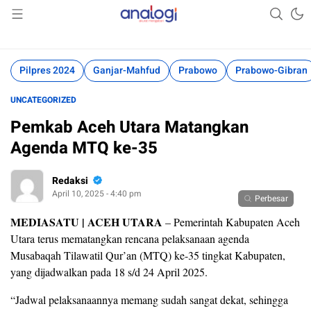
Akurat Mengabari
Analogi
Pilpres 2024
Ganjar-Mahfud
Prabowo
Prabowo-Gibran
UNCATEGORIZED
Pemkab Aceh Utara Matangkan
Agenda MTQ ke-35
Redaksi
April 10, 2025 - 4:40 pm
Perbesar
MEDIASATU | ACEH UTARA
– Pemerintah Kabupaten Aceh
Utara terus mematangkan rencana pelaksanaan agenda
Musabaqah Tilawatil Qur’an (MTQ) ke-35 tingkat Kabupaten,
yang dijadwalkan pada 18 s/d 24 April 2025.
“Jadwal pelaksanaannya memang sudah sangat dekat, sehingga