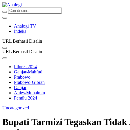
Analogi
Akurat Mengabari
Analogi TV
Indeks
URL Berhasil Disalin
URL Berhasil Disalin
Pilpres 2024
Ganjar-Mahfud
Prabowo
Prabowo-Gibran
Ganjar
Anies-Muhaimin
Pemilu 2024
Uncategorized
Bupati Tarmizi Tegaskan Tidak