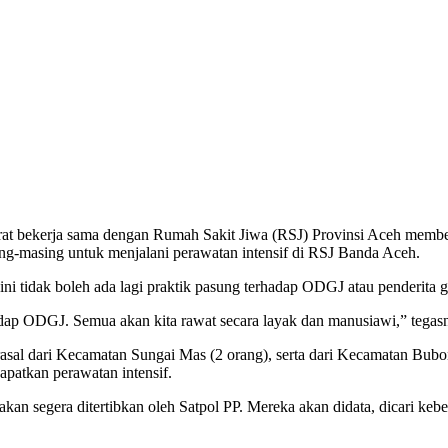
at bekerja sama dengan Rumah Sakit Jiwa (RSJ) Provinsi Aceh memb
ing-masing untuk menjalani perawatan intensif di RSJ Banda Aceh.
ni tidak boleh ada lagi praktik pasung terhadap ODGJ atau penderita
dap ODGJ. Semua akan kita rawat secara layak dan manusiawi,” tegas
sal dari Kecamatan Sungai Mas (2 orang), serta dari Kecamatan Bub
patkan perawatan intensif.
an segera ditertibkan oleh Satpol PP. Mereka akan didata, dicari ke