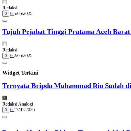
Redaksi
0
5/05/2025
0
Tujuh Pejabat Tinggi Pratama Aceh Bara
Redaksi
0
2/05/2025
0
Widget Terkini
Ternyata Bripda Muhammad Rio Sudah di
Redaksi Analogi
0
17/01/2026
0