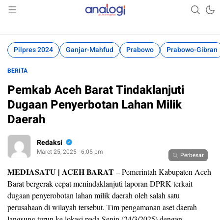
Akurat Mengabari
Analogi
Pilpres 2024
Ganjar-Mahfud
Prabowo
Prabowo-Gibran
BERITA
Pemkab Aceh Barat Tindaklanjuti
Dugaan Penyerbotan Lahan Milik
Daerah
Redaksi
Maret 25, 2025 - 6:05 pm
Perbesar
MEDIASATU | ACEH BARAT
– Pemerintah Kabupaten Aceh
Barat bergerak cepat menindaklanjuti laporan DPRK terkait
dugaan penyerobotan lahan milik daerah oleh salah satu
perusahaan di wilayah tersebut. Tim pengamanan aset daerah
langsung turun ke lokasi pada Senin (24/3/2025) dengan