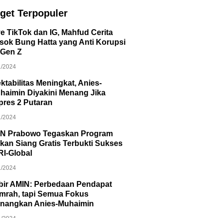
get Terpopuler
ve TikTok dan IG, Mahfud Cerita
sok Bung Hatta yang Anti Korupsi
 Gen Z
1/2024
ektabilitas Meningkat, Anies-
haimin Diyakini Menang Jika
lpres 2 Putaran
1/2024
N Prabowo Tegaskan Program
kan Siang Gratis Terbukti Sukses
RI-Global
1/2024
bir AMIN: Perbedaan Pendapat
mrah, tapi Semua Fokus
nangkan Anies-Muhaimin