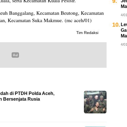
la, serta Kecamatan Kuala Pesisir.
9.
Je
Ma
euh Banggalang, Kecamatan Beutong, Kecamatan
4/0
an, Kecamatan Suka Makmue. (mc aceh/01)
10.
Le
Ga
Tim Redaksi
Ma
4/0
dah di PTDH Polda Aceh,
 Bersenjata Rusia