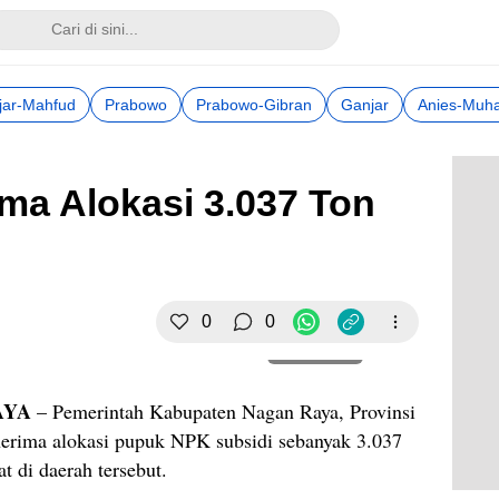
jar-Mahfud
Prabowo
Prabowo-Gibran
Ganjar
Anies-Muha
ma Alokasi 3.037 Ton
0
0
Perbesar
AYA
– Pemerintah Kabupaten Nagan Raya, Provinsi
erima alokasi pupuk NPK subsidi sebanyak 3.037
t di daerah tersebut.