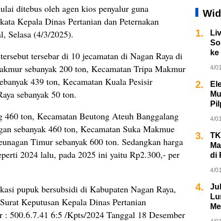
ulai ditebus oleh agen kios penyalur guna
Wid
” kata Kepala Dinas Pertanian dan Peternakan
1.
, Selasa (4/3/2025).
Li
So
ke
ersebut tersebar di 10 jecamatan di Nagan Raya di
Makmur sebanyak 200 ton, Kecamatan Tripa Makmur
4/0
ebanyak 439 ton, Kecamatan Kuala Pesisir
2.
El
aya sebanyak 50 ton.
Mu
Pi
 460 ton, Kecamatan Beutong Ateuh Banggalang
4/0
agan sebanyak 460 ton, Kecamatan Suka Makmue
3.
TK
Seunagan Timur sebanyak 600 ton. Sedangkan harga
Ma
eperti 2024 lalu, pada 2025 ini yaitu Rp2.300,- per
di 
4/0
4.
Ju
okasi pupuk bersubsidi di Kabupaten Nagan Raya,
Lu
 Surat Keputusan Kepala Dinas Pertanian
Me
: 500.6.7.41 6:5 /Kpts/2024 Tanggal 18 Desember