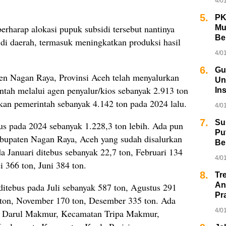
4/0
5.
PK
rharap alokasi pupuk subsidi tersebut nantinya
Mu
Be
i daerah, termasuk meningkatkan produksi hasil
4/0
6.
Gu
en Nagan Raya, Provinsi Aceh telah menyalurkan
Un
tah melalui agen penyalur/kios sebanyak 2.913 ton
In
ikan pemerintah sebanyak 4.142 ton pada 2024 lalu.
4/0
7.
Su
us pada 2024 sebanyak 1.228,3 ton lebih. Ada pun
Pu
bupaten Nagan Raya, Aceh yang sudah disalurkan
Be
a Januari ditebus sebanyak 22,7 ton, Februari 134
4/0
i 366 ton, Juni 384 ton.
8.
Tr
An
tebus pada Juli sebanyak 587 ton, Agustus 291
Pr
 ton, November 170 ton, Desember 335 ton. Ada
4/0
n Darul Makmur, Kecamatan Tripa Makmur,