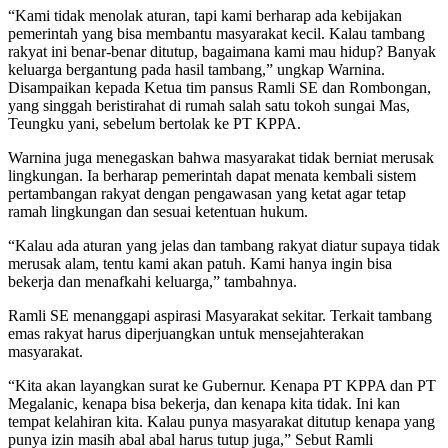
“Kami tidak menolak aturan, tapi kami berharap ada kebijakan
pemerintah yang bisa membantu masyarakat kecil. Kalau tambang
rakyat ini benar-benar ditutup, bagaimana kami mau hidup? Banyak
keluarga bergantung pada hasil tambang,” ungkap Warnina.
Disampaikan kepada Ketua tim pansus Ramli SE dan Rombongan,
yang singgah beristirahat di rumah salah satu tokoh sungai Mas,
Teungku yani, sebelum bertolak ke PT KPPA.
Warnina juga menegaskan bahwa masyarakat tidak berniat merusak
lingkungan. Ia berharap pemerintah dapat menata kembali sistem
pertambangan rakyat dengan pengawasan yang ketat agar tetap
ramah lingkungan dan sesuai ketentuan hukum.
“Kalau ada aturan yang jelas dan tambang rakyat diatur supaya tidak
merusak alam, tentu kami akan patuh. Kami hanya ingin bisa
bekerja dan menafkahi keluarga,” tambahnya.
Ramli SE menanggapi aspirasi Masyarakat sekitar. Terkait tambang
emas rakyat harus diperjuangkan untuk mensejahterakan
masyarakat.
“Kita akan layangkan surat ke Gubernur. Kenapa PT KPPA dan PT
Megalanic, kenapa bisa bekerja, dan kenapa kita tidak. Ini kan
tempat kelahiran kita. Kalau punya masyarakat ditutup kenapa yang
punya izin masih abal abal harus tutup juga,” Sebut Ramli