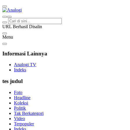
Analogi
Akurat Mengabari
URL Berhasil Disalin
Menu
Informasi Lainnya
Analogi TV
Indeks
tes judul
Foto
Headline
Koleksi
Politik
Tak Berkategori
Video
Terpopuler
Indeks