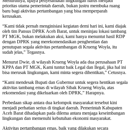
Menurutnya, upaya penyelamatan lingkungan harus menjadi
prioritas utama pemerintah daerah, bukan justru membuka ruang
baru bagi aktivitas pertambangan yang bisa memperparah
kerusakan.
“Kami tidak pernah menginisiasi kegiatan demi hari ini, kami diajak
oleh tim Pansus DPRK Aceh Barat, untuk meninjau lokasi tambang
PT MGK, bukan melakukan aksi, kami hanya menuntut hasil RDP
dengan DPRK yang merekomendasikan penghentian dan
penutupan segala aktivitas pertambangan di Krueng Woyla, itu
sudah jelas,” Tegasnya.
Menurut Dwie, di wilayah Krueng Woyla ada dua perusahaan PT
KPPA dan PT MGK, Kami tuntut baik Legal dan Ilegal, jika hal ini
bisa merusak lingkungan, kami minta segera dihentikan,” Cetusnya.
“Kami mendesak Bupati dan Gubernur untuk segera hentikan segala
aktivitas tambang emas di wilayah Sibak Krueng Woyla, atas
rekomendasi yang dikeluarkan oleh DPRK,” Harapnya.
Perbedaan sikap antara dua kelompok masyarakat tersebut kini
menjadi perhatian serius di tingkat daerah. Pemerintah Kabupaten
Aceh Barat dihadapkan pada dilema antara menjaga keseimbangan
lingkungan dan memenuhi kebutuhan ekonomi masyarakat.
Aktivitas pertambangan emas, baik yang dilakukan secara