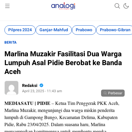
Akurat Mengabari
Analogi
Pilpres 2024
Ganjar-Mahfud
Prabowo
Prabowo-Gibran
BERITA
Marlina Muzakir Fasilitasi Dua Warga
Lumpuh Asal Pidie Berobat ke Banda
Aceh
Redaksi
April 23, 2025 - 11:43 am
Perbesar
MEDIASATU | PIDIE
– Ketua Tim Penggerak PKK Aceh,
Marlina Muzakir, mengunjungi dua warga miskin penderita
lumpuh di Gampong Bungo, Kecamatan Delima, Kabupaten
Pidie, Rabu 23/04/2025. Dalam suasana haru, Marlina
menyampaikan komitmennya untuk membantu mereka