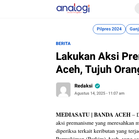
Analogi
Akurat Mengabari
Pilpres 2024
Ganj
BERITA
Lakukan Aksi Pr
Aceh, Tujuh Orang
Redaksi
Agustus 14, 2025 - 11:07 am
MEDIASATU | BANDA ACEH
– D
aksi premanisme yang meresahkan m
diperiksa terkait keributan yang te
Permukiman (Perkim) Aceh, yang sem