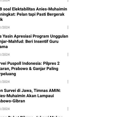
1/2024
B soal Elektabilitas Anies-Muhaimin
ningkat: Pelan tapi Pasti Bergerak
ik
1/2024
s Yasin Apresiasi Program Unggulan
njar-Mahfud: Beri Insentif Guru
ama
1/2024
vei Puspoll Indonesia: Pilpres 2
taran, Prabowo & Ganjar Paling
rpeluang
1/2024
en Survei di Jawa, Timnas AMIN:
ies-Muhaimin Akan Lampaui
abowo-Gibran
1/2024