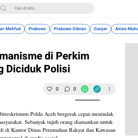
ar-Mahfud
Prabowo
Prabowo-Gibran
Ganjar
Anies-Muh
emanisme di Perkim
 Diciduk Polisi
0
0
Perbesar
itreskrimum Polda Aceh bergerak cepat menindak
asyarakat. Sebanyak tujuh orang diamankan untuk
rjadi di Kantor Dinas Perumahan Rakyat dan Kawasan
pat viral di media sosial.