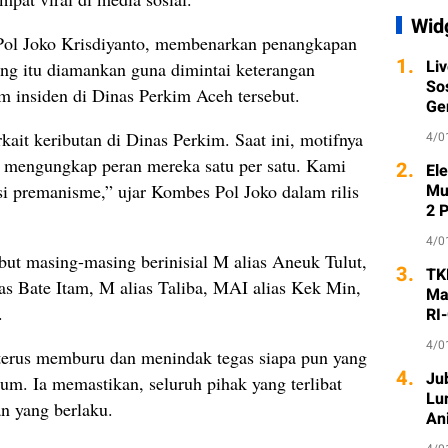
Wid
ol Joko Krisdiyanto, membenarkan penangkapan
1.
Li
rang itu diamankan guna dimintai keterangan
So
 insiden di Dinas Perkim Aceh tersebut.
Ge
ait keributan di Dinas Perkim. Saat ini, motifnya
4/0
h mengungkap peran mereka satu per satu. Kami
2.
Ele
ksi premanisme,” ujar Kombes Pol Joko dalam rilis
Mu
2 
4/0
ut masing-masing berinisial M alias Aneuk Tulut,
3.
TK
 Bate Itam, M alias Taliba, MAI alias Kek Min,
Ma
.
RI
4/0
terus memburu dan menindak tegas siapa pun yang
4.
Ju
. Ia memastikan, seluruh pihak yang terlibat
Lu
n yang berlaku.
An