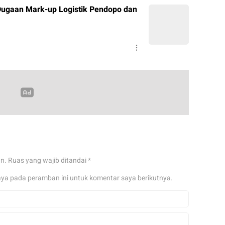
ugaan Mark-up Logistik Pendopo dan
an.
Ruas yang wajib ditandai
*
aya pada peramban ini untuk komentar saya berikutnya.