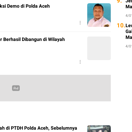
9.
Je
ksi Demo di Polda Aceh
Ma
4/0
10.
Le
Ga
Ma
r Berhasil Dibangun di Wilayah
4/0
ah di PTDH Polda Aceh, Sebelumnya