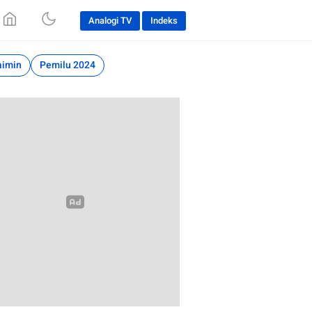
Analogi TV
Indeks
aimin
Pemilu 2024