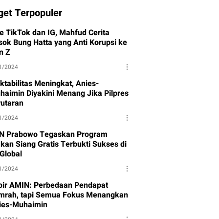
get Terpopuler
ve TikTok dan IG, Mahfud Cerita
sok Bung Hatta yang Anti Korupsi ke
n Z
1/2024
ktabilitas Meningkat, Anies-
haimin Diyakini Menang Jika Pilpres
Putaran
1/2024
N Prabowo Tegaskan Program
kan Siang Gratis Terbukti Sukses di
-Global
1/2024
bir AMIN: Perbedaan Pendapat
mrah, tapi Semua Fokus Menangkan
ies-Muhaimin