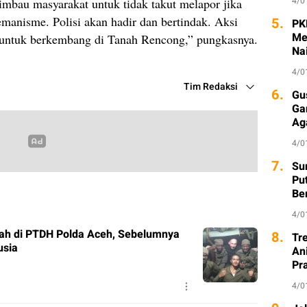
4/0
mbau masyarakat untuk tidak takut melapor jika
anisme. Polisi akan hadir dan bertindak. Aksi
5.
PK
Me
 untuk berkembang di Tanah Rencong,” pungkasnya.
Na
4/0
Tim Redaksi
6.
Gu
Ga
Ag
4/0
7.
Sur
Pu
Be
4/0
ah di PTDH Polda Aceh, Sebelumnya
8.
Tr
usia
An
Pr
4/0