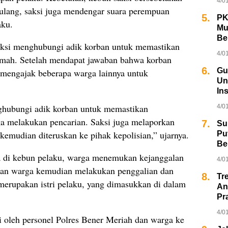
4/0
ulang, saksi juga mendengar suara perempuan
5.
PK
aku.
Mu
Be
saksi menghubungi adik korban untuk memastikan
4/0
umah. Setelah mendapat jawaban bahwa korban
6.
Gu
n mengajak beberapa warga lainnya untuk
Un
In
ghubungi adik korban untuk memastikan
4/0
ga melakukan pencarian. Saksi juga melaporkan
7.
Su
kemudian diteruskan ke pihak kepolisian,” ujarnya.
Pu
Be
 di kebun pelaku, warga menemukan kejanggalan
4/0
 dan warga kemudian melakukan penggalian dan
8.
Tr
erupakan istri pelaku, yang dimasukkan di dalam
An
Pr
4/0
i oleh personel Polres Bener Meriah dan warga ke