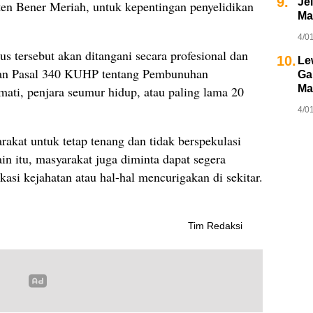
9.
Je
n Bener Meriah, untuk kepentingan penyelidikan
Ma
4/0
 tersebut akan ditangani secara profesional dan
10.
Le
ngan Pasal 340 KUHP tentang Pembunuhan
Ga
Ma
ati, penjara seumur hidup, atau paling lama 20
4/0
akat untuk tetap tenang dan tidak berspekulasi
lain itu, masyarakat juga diminta dapat segera
si kejahatan atau hal-hal mencurigakan di sekitar.
Tim Redaksi