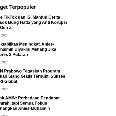
get Terpopuler
ve TikTok dan IG, Mahfud Cerita
sok Bung Hatta yang Anti Korupsi
 Gen Z
1/2024
ektabilitas Meningkat, Anies-
haimin Diyakini Menang Jika
lpres 2 Putaran
1/2024
N Prabowo Tegaskan Program
kan Siang Gratis Terbukti Sukses
RI-Global
1/2024
bir AMIN: Perbedaan Pendapat
mrah, tapi Semua Fokus
nangkan Anies-Muhaimin