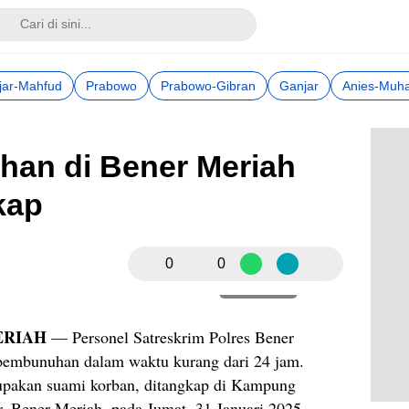
jar-Mahfud
Prabowo
Prabowo-Gibran
Ganjar
Anies-Muha
an di Bener Meriah
kap
0
0
Perbesar
ERIAH
— Personel Satreskrim Polres Bener
pembunuhan dalam waktu kurang dari 24 jam.
rupakan suami korban, ditangkap di Kampung
 Bener Meriah, pada Jumat, 31 Januari 2025.