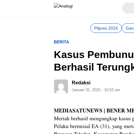
Analogi
Akurat Mengabari
Pilpres 2024
Gan
BERITA
Kasus Pembunuh
Berhasil Terung
Redaksi
Januari 31, 2025 - 10:53 am
MEDIASATUNEWS | BENER M
Meriah berhasil mengungkap kasus 
Pelaku berinisial EA (31), yang me
Brangun Teleden, Kecamatan Bandar,