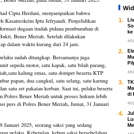
Wid
had Cipta Herdani, menyampaikan bahwa
1.
h Kasatreskrim Iptu Jefryandi. Penyelidikan
Li
So
informasi dugaan tindak pidana pembunuhan di
ke
ukit, Bener Meriah. Setelah dilakukan
4/0
gkap dalam waktu kurang dari 24 jam.
2.
El
 pelaku sudah ditangkap. Bersamanya juga
Mu
Pi
nit sepeda motor, satu kapak, satu bilah parang,
upiah,satu kalung emas, satu dompet beserta KTP
4/0
mbar papan, dua cangkul, satu selang, satu karung
3.
TK
an satu set pakaian korban. Saat ini, pelaku beserta
Ma
di 
im Polres Bener Meriah untuk proses hukum lebih
nsi pers di Polres Bener Meriah, Jumat, 31 Januari
4/0
4.
Ju
Lu
9 Januari 2025, seorang saksi yang sedang
Me
an pelaku. Kebetulan, kebun saksi bersebelahan