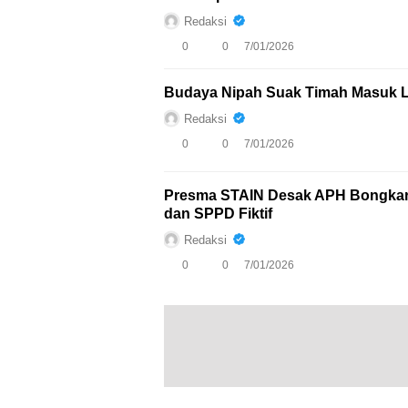
Redaksi
0
0
7/01/2026
Budaya Nipah Suak Timah Masuk L
Redaksi
0
0
7/01/2026
Presma STAIN Desak APH Bongkar
dan SPPD Fiktif
Redaksi
0
0
7/01/2026