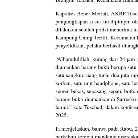
Kapolres Bener Meriah, AKBP Tusc
pengungkapan kasus ini dipimpin ole
dilakukan setelah polisi menerima 
Kampung Uning Teritit, Kecamatan B
penyelidikan, pelaku berhasil ditan
“Alhamdulillah, kurang dari 24 jam
diamankan barang bukti berupa satu u
satu sangkur, uang tunai dua juta r
korban, satu unit handphone, satu le
semen bekas, sepasang sepatu both, d
barang bukti diamankan di Satreskr
lanjut,” kata Tuschad, dalam konfere
2025.
Ia menjelaskan, bahwa pada Rabu, 2
berkebun sempat mendengar percakap