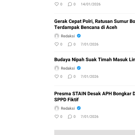
0
0
14/01/2026
Gerak Cepat Polri, Ratusan Sumur Bo
Terdampak Bencana di Aceh
Redaksi
0
0
7/01/2026
Budaya Nipah Suak Timah Masuk Lim
Redaksi
0
0
7/01/2026
Presma STAIN Desak APH Bongkar D
SPPD Fiktif
Redaksi
0
0
7/01/2026