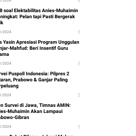
1/2024
B soal Elektabilitas Anies-Muhaimin
ningkat: Pelan tapi Pasti Bergerak
ik
1/2024
s Yasin Apresiasi Program Unggulan
njar-Mahfud: Beri Insentif Guru
ama
1/2024
vei Puspoll Indonesia: Pilpres 2
taran, Prabowo & Ganjar Paling
rpeluang
1/2024
en Survei di Jawa, Timnas AMIN:
ies-Muhaimin Akan Lampaui
abowo-Gibran
1/2024