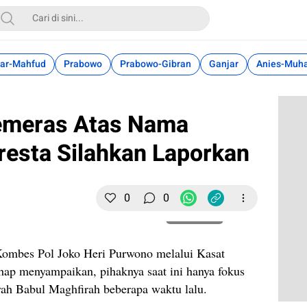
ar-Mahfud
Prabowo
Prabowo-Gibran
Ganjar
Anies-Muh
emeras Atas Nama
resta Silahkan Laporkan
0
0
Perbesar
ombes Pol Joko Heri Purwono melalui Kasat
p menyampaikan, pihaknya saat ini hanya fokus
ah Babul Maghfirah beberapa waktu lalu.