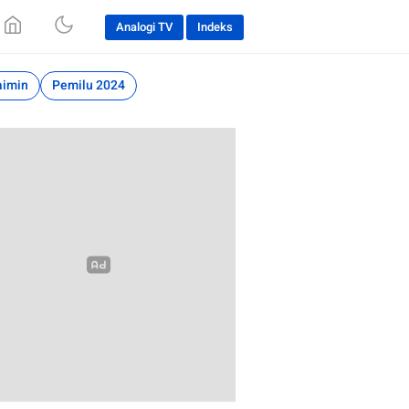
Analogi TV
Indeks
aimin
Pemilu 2024