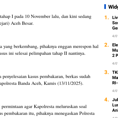
Wid
ahap I pada 10 November lalu, dan kini sedang
1.
Li
ejari) Aceh Besar.
So
Ge
4/0
2.
Ele
nya yang berkembang, pihaknya enggan merespon hal
Mu
sus ini selesai pelimpahan tahap II nantinya.
2 
4/0
3.
TK
a penyelesaian kasus pembakaran, berkas sudah
Ma
apolresta Banda Aceh, Kamis (13/11/2025).
RI
4/0
4.
Ju
Lu
it permintaan agar Kapolresta meluruskan soal
An
us pembakaran itu, pihaknya menegaskan Polresta