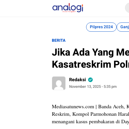
Analogi
Akurat Mengabari
Pilpres 2024
Ganj
BERITA
Jika Ada Yang M
Kasatreskrim Pol
Redaksi
November 13, 2025 - 5:35 pm
Mediasatunews.com | Banda Aceh, K
Reskrim, Kompol Parmohonan Haraha
menangani kasus pembakaran di Day