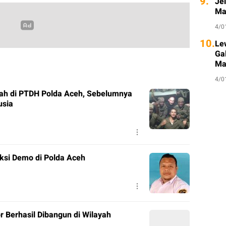
9.
Je
Ma
4/0
10.
Le
Ga
Ma
4/0
ah di PTDH Polda Aceh, Sebelumnya
usia
ksi Demo di Polda Aceh
r Berhasil Dibangun di Wilayah