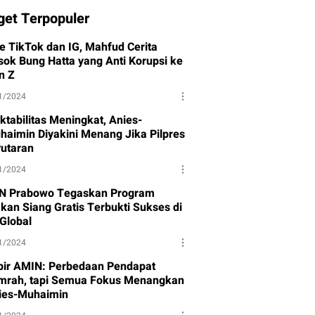
get Terpopuler
ve TikTok dan IG, Mahfud Cerita
sok Bung Hatta yang Anti Korupsi ke
n Z
1/2024
ktabilitas Meningkat, Anies-
haimin Diyakini Menang Jika Pilpres
Putaran
1/2024
N Prabowo Tegaskan Program
kan Siang Gratis Terbukti Sukses di
-Global
1/2024
bir AMIN: Perbedaan Pendapat
mrah, tapi Semua Fokus Menangkan
ies-Muhaimin