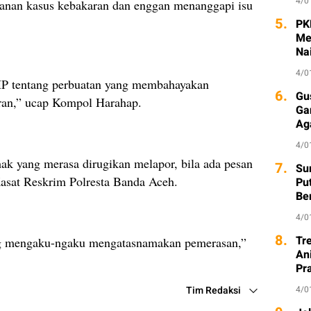
4/0
ganan kasus kebakaran dan enggan menanggapi isu
5.
PK
Me
Na
4/0
HP tentang perbuatan yang membahayakan
6.
Gu
an,” ucap Kompol Harahap.
Ga
Ag
4/0
ihak yang merasa dirugikan melapor, bila ada pesan
7.
Sur
asat Reskrim Polresta Banda Aceh.
Pu
Be
4/0
8.
Tr
ang mengaku-ngaku mengatasnamakan pemerasan,”
An
Pr
Tim Redaksi
4/0