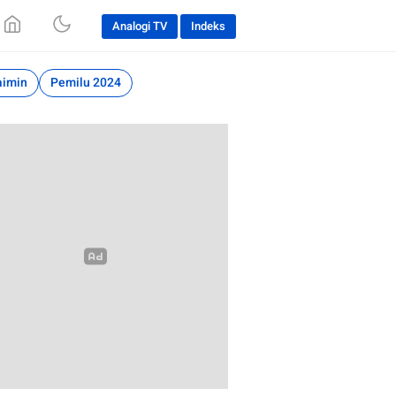
Analogi TV
Indeks
aimin
Pemilu 2024