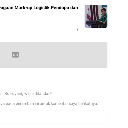
ugaan Mark-up Logistik Pendopo dan
an.
Ruas yang wajib ditandai
*
aya pada peramban ini untuk komentar saya berikutnya.