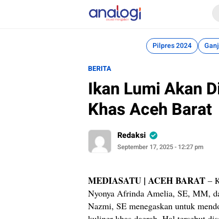
Analogi
Akurat Mengabari
Pilpres 2024
Ganj
BERITA
Ikan Lumi Akan Di
Khas Aceh Barat
Redaksi
September 17, 2025 - 12:27 pm
MEDIASATU | ACEH BARAT
– K
Nyonya Afrinda Amelia, SE, MM, da
Nazmi, SE menegaskan untuk mendo
kuliner khas daerah. Hal tersebut d