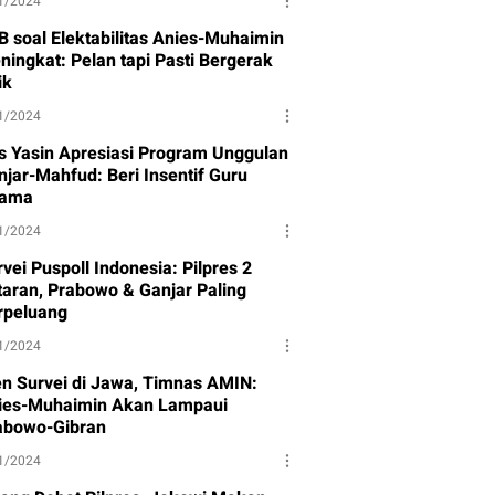
1/2024
B soal Elektabilitas Anies-Muhaimin
ningkat: Pelan tapi Pasti Bergerak
ik
1/2024
s Yasin Apresiasi Program Unggulan
njar-Mahfud: Beri Insentif Guru
ama
1/2024
vei Puspoll Indonesia: Pilpres 2
taran, Prabowo & Ganjar Paling
rpeluang
1/2024
en Survei di Jawa, Timnas AMIN:
ies-Muhaimin Akan Lampaui
abowo-Gibran
1/2024