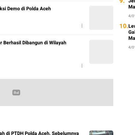
9.
Je
Ma
ksi Demo di Polda Aceh
4/0
10.
Le
Ga
Ma
r Berhasil Dibangun di Wilayah
4/0
ah di PTDH Polda Aceh, Sebelumnya