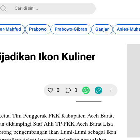
ar-Mahfud
Prabowo
Prabowo-Gibran
Ganjar
Anies-Muh
jadikan Ikon Kuliner
0
0
Perbesar
etua Tim Penggerak PKK Kabupaten Aceh Barat,
n didampingi Staf Ahli TP-PKK Aceh Barat Lisa
rong pengembangan ikan Lumi-Lumi sebagai ikon
isampaikan dalam kegiatan pelatihan pengolahan