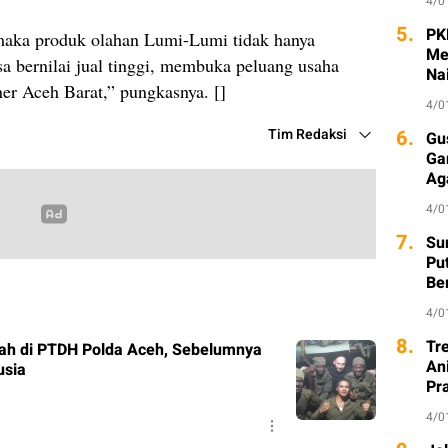
4/0
5.
PK
maka produk olahan Lumi-Lumi tidak hanya
Me
sa bernilai jual tinggi, membuka peluang usaha
Na
ner Aceh Barat,” pungkasnya. []
4/0
Tim Redaksi
6.
Gu
Ga
Ag
4/0
7.
Sur
Pu
Be
4/0
8.
Tr
ah di PTDH Polda Aceh, Sebelumnya
An
usia
Pr
4/0