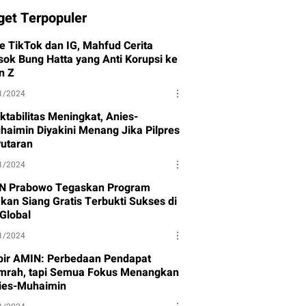
get Terpopuler
ve TikTok dan IG, Mahfud Cerita
sok Bung Hatta yang Anti Korupsi ke
n Z
1/2024
ktabilitas Meningkat, Anies-
haimin Diyakini Menang Jika Pilpres
Putaran
1/2024
N Prabowo Tegaskan Program
kan Siang Gratis Terbukti Sukses di
-Global
1/2024
bir AMIN: Perbedaan Pendapat
mrah, tapi Semua Fokus Menangkan
ies-Muhaimin