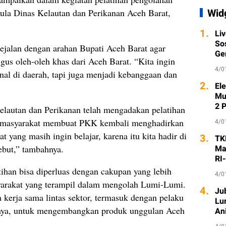
Wid
Aula Dinas Kelautan dan Perikanan Aceh Barat,
1.
Li
So
ejalan dengan arahan Bupati Aceh Barat agar
Ge
gus oleh-oleh khas dari Aceh Barat. “Kita ingin
4/0
nal di daerah, tapi juga menjadi kebanggaan dan
2.
Ele
Mu
2 
elautan dan Perikanan telah mengadakan pelatihan
e masyarakat membuat PKK kembali menghadirkan
4/0
t yang masih ingin belajar, karena itu kita hadir di
3.
TK
ebut,” tambahnya.
Ma
RI
tihan bisa diperluas dengan cakupan yang lebih
4/0
yarakat yang terampil dalam mengolah Lumi-Lumi.
4.
Ju
 kerja sama lintas sektor, termasuk dengan pelaku
Lu
innya, untuk mengembangkan produk unggulan Aceh
An