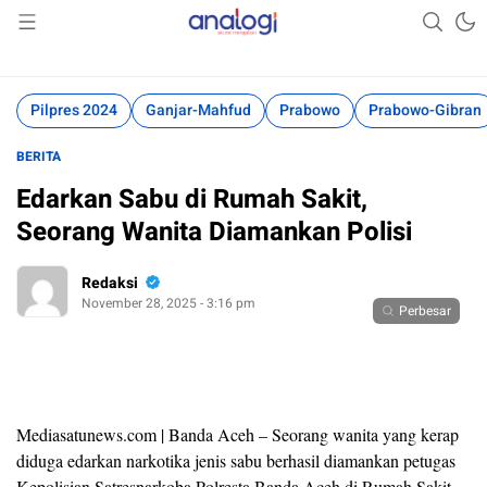
Akurat Mengabari
Analogi
Pilpres 2024
Ganjar-Mahfud
Prabowo
Prabowo-Gibran
BERITA
Edarkan Sabu di Rumah Sakit,
Seorang Wanita Diamankan Polisi
Redaksi
November 28, 2025 - 3:16 pm
Perbesar
Mediasatunews.com | Banda Aceh – Seorang wanita yang kerap
diduga edarkan narkotika jenis sabu berhasil diamankan petugas
Kepolisian Satresnarkoba Polresta Banda Aceh di Rumah Sakit