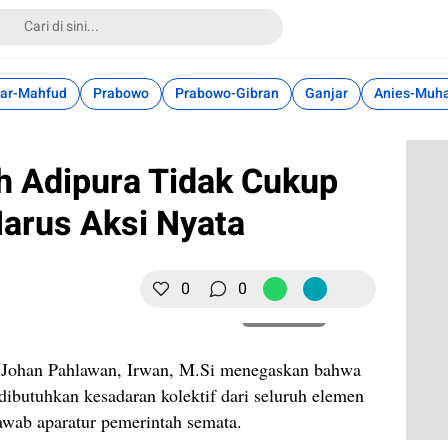
ar-Mahfud
Prabowo
Prabowo-Gibran
Ganjar
Anies-Muh
h Adipura Tidak Cukup
arus Aksi Nyata
0
0
Perbesar
 Johan Pahlawan, Irwan, M.Si menegaskan bahwa
ibutuhkan kesadaran kolektif dari seluruh elemen
awab aparatur pemerintah semata.