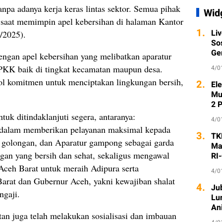
anpa adanya kerja keras lintas sektor. Semua pihak
Wid
n saat memimpin apel kebersihan di halaman Kantor
1.
Li
/2025).
So
Ge
engan apel kebersihan yang melibatkan aparatur
KK baik di tingkat kecamatan maupun desa.
4/0
bol komitmen untuk menciptakan lingkungan bersih,
2.
Ele
Mu
2 
uk ditindaklanjuti segera, antaranya:
4/0
r dalam memberikan pelayanan maksimal kepada
3.
TK
golongan, dan Aparatur gampong sebagai garda
Ma
gan yang bersih dan sehat, sekaligus mengawal
RI
Aceh Barat untuk meraih Adipura serta
4/0
Barat dan Gubernur Aceh, yakni kewajiban shalat
4.
Ju
ngaji.
Lu
An
tan juga telah melakukan sosialisasi dan imbauan