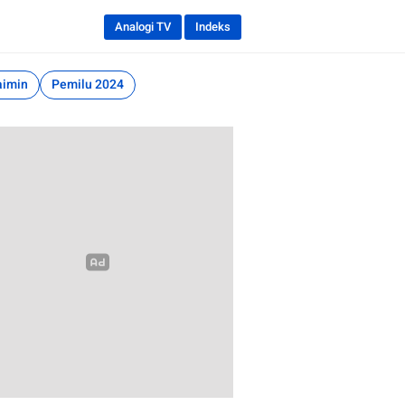
Analogi TV
Indeks
aimin
Pemilu 2024