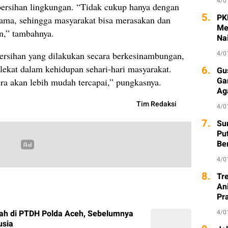
4/0
ersihan lingkungan. “Tidak cukup hanya dengan
5.
PK
rsama, sehingga masyarakat bisa merasakan dan
Me
n,” tambahnya.
Na
4/0
bersihan yang dilakukan secara berkesinambungan,
ekat dalam kehidupan sehari-hari masyarakat.
6.
Gu
Ga
ra akan lebih mudah tercapai,” pungkasnya.
Ag
Tim Redaksi
4/0
7.
Sur
Pu
Be
4/0
8.
Tr
An
Pr
ah di PTDH Polda Aceh, Sebelumnya
4/0
usia