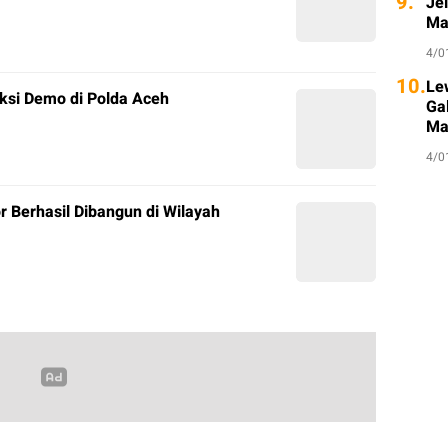
9.
Je
Ma
4/0
10.
Le
ksi Demo di Polda Aceh
Ga
Ma
4/0
r Berhasil Dibangun di Wilayah