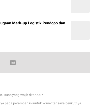
ugaan Mark-up Logistik Pendopo dan
an.
Ruas yang wajib ditandai
*
aya pada peramban ini untuk komentar saya berikutnya.