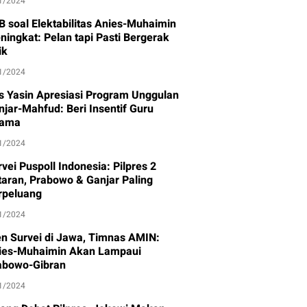
1/2024
B soal Elektabilitas Anies-Muhaimin
ningkat: Pelan tapi Pasti Bergerak
ik
1/2024
s Yasin Apresiasi Program Unggulan
njar-Mahfud: Beri Insentif Guru
ama
1/2024
vei Puspoll Indonesia: Pilpres 2
taran, Prabowo & Ganjar Paling
rpeluang
1/2024
en Survei di Jawa, Timnas AMIN:
ies-Muhaimin Akan Lampaui
abowo-Gibran
1/2024