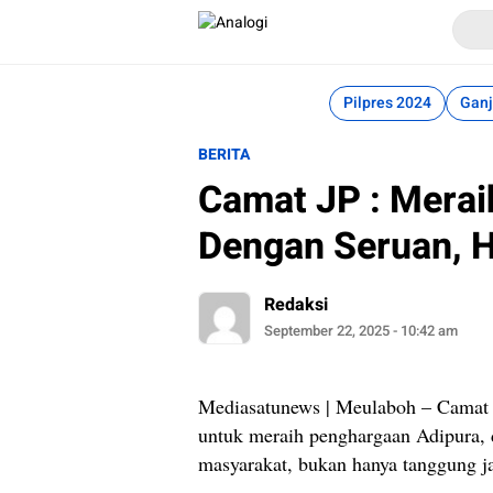
Analogi
Akurat Mengabari
Pilpres 2024
Ganj
BERITA
Camat JP : Merai
Dengan Seruan, H
Redaksi
September 22, 2025 - 10:42 am
Mediasatunews | Meulaboh – Camat
untuk meraih penghargaan Adipura, d
masyarakat, bukan hanya tanggung j