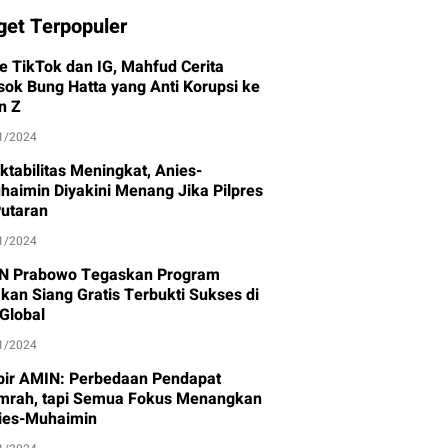
get Terpopuler
ve TikTok dan IG, Mahfud Cerita
sok Bung Hatta yang Anti Korupsi ke
n Z
1/2024
ktabilitas Meningkat, Anies-
haimin Diyakini Menang Jika Pilpres
Putaran
1/2024
N Prabowo Tegaskan Program
kan Siang Gratis Terbukti Sukses di
-Global
1/2024
bir AMIN: Perbedaan Pendapat
mrah, tapi Semua Fokus Menangkan
ies-Muhaimin