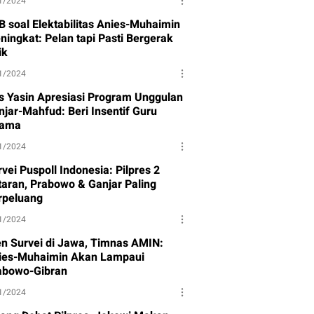
1/2024
B soal Elektabilitas Anies-Muhaimin
ningkat: Pelan tapi Pasti Bergerak
ik
1/2024
s Yasin Apresiasi Program Unggulan
njar-Mahfud: Beri Insentif Guru
ama
1/2024
vei Puspoll Indonesia: Pilpres 2
taran, Prabowo & Ganjar Paling
rpeluang
1/2024
en Survei di Jawa, Timnas AMIN:
ies-Muhaimin Akan Lampaui
abowo-Gibran
1/2024