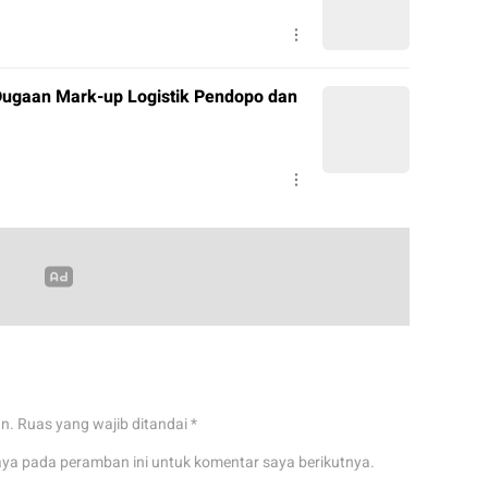
ugaan Mark-up Logistik Pendopo dan
an.
Ruas yang wajib ditandai
*
aya pada peramban ini untuk komentar saya berikutnya.