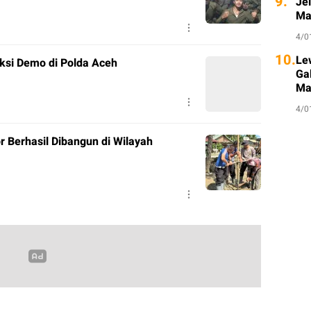
9.
Je
Ma
4/0
10.
Le
ksi Demo di Polda Aceh
Ga
Ma
4/0
r Berhasil Dibangun di Wilayah