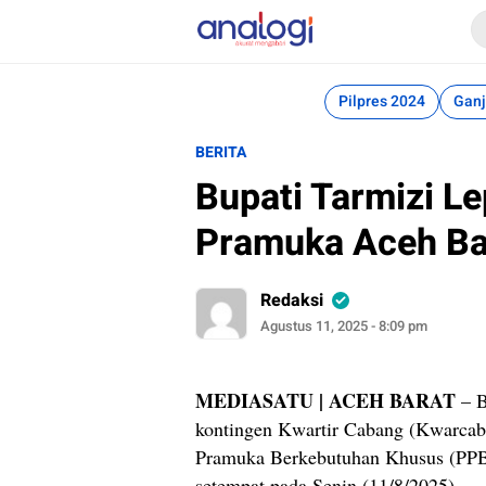
Analogi
Akurat Mengabari
Pilpres 2024
Ganj
BERITA
Bupati Tarmizi L
Pramuka Aceh Ba
Redaksi
Agustus 11, 2025 - 8:09 pm
MEDIASATU | ACEH BARAT
– B
kontingen Kwartir Cabang (Kwarcab
Pramuka Berkebutuhan Khusus (PPBK
setempat pada Senin (11/8/2025).