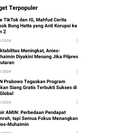
get Terpopuler
ve TikTok dan IG, Mahfud Cerita
sok Bung Hatta yang Anti Korupsi ke
n Z
1/2024
ktabilitas Meningkat, Anies-
haimin Diyakini Menang Jika Pilpres
Putaran
1/2024
N Prabowo Tegaskan Program
kan Siang Gratis Terbukti Sukses di
-Global
1/2024
bir AMIN: Perbedaan Pendapat
mrah, tapi Semua Fokus Menangkan
ies-Muhaimin