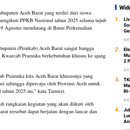
Wid
upaten Aceh Barat yang terdiri dari siswa
1.
Li
mengikuti PPKB Nasional tahun 2025 selama tujuh
So
a 19 Agustus mendatang di Bumi Perkemahan
Ge
4/0
bupaten (Pemkab) Aceh Barat sangat bangga
2.
Ele
n Kwarcab Pramuka berkebutuhan khusus ke ajang
Mu
2 
4/0
b Pramuka kita Aceh Barat khususnya yang
3.
TK
si sehingga dipercaya oleh Provinsi Aceh untuk
Ma
 tahun 2025 ini,” kata Tarmizi.
RI
4/0
uh rangkaian kegiatan yang akan diikuti oleh
4.
Ju
at tersebut dapat berjalan dengan lancar dan
Lu
An