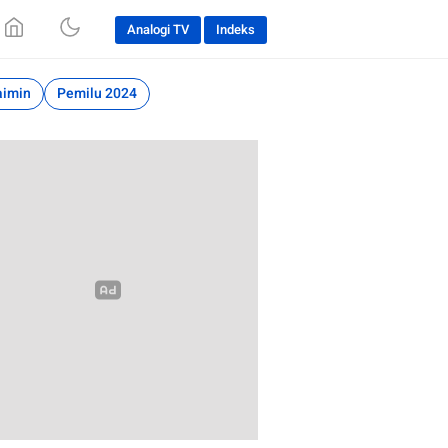
Analogi TV
Indeks
aimin
Pemilu 2024