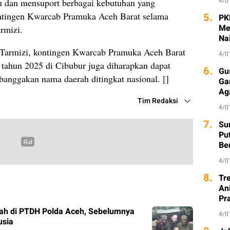
4/0
 dan mensuport berbagai kebutuhan yang
kontingen Kwarcab Pramuka Aceh Barat selama
5.
PK
Me
armizi.
Na
 Tarmizi, kontingen Kwarcab Pramuka Aceh Barat
4/0
tahun 2025 di Cibubur juga diharapkan dapat
6.
Gu
anggakan nama daerah ditingkat nasional. []
Ga
Ag
Tim Redaksi
4/0
7.
Sur
Pu
Be
4/0
8.
Tr
An
Pr
ah di PTDH Polda Aceh, Sebelumnya
4/0
usia