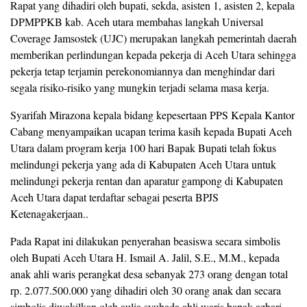
Rapat yang dihadiri oleh bupati, sekda, asisten 1, asisten 2, kepala
DPMPPKB kab. Aceh utara membahas langkah Universal
Coverage Jamsostek (UJC) merupakan langkah pemerintah daerah
memberikan perlindungan kepada pekerja di Aceh Utara sehingga
pekerja tetap terjamin perekonomiannya dan menghindar dari
segala risiko-risiko yang mungkin terjadi selama masa kerja.
Syarifah Mirazona kepala bidang kepesertaan PPS Kepala Kantor
Cabang menyampaikan ucapan terima kasih kepada Bupati Aceh
Utara dalam program kerja 100 hari Bapak Bupati telah fokus
melindungi pekerja yang ada di Kabupaten Aceh Utara untuk
melindungi pekerja rentan dan aparatur gampong di Kabupaten
Aceh Utara dapat terdaftar sebagai peserta BPJS
Ketenagakerjaan..
Pada Rapat ini dilakukan penyerahan beasiswa secara simbolis
oleh Bupati Aceh Utara H. Ismail A. Jalil, S.E., M.M., kepada
anak ahli waris perangkat desa sebanyak 273 orang dengan total
rp. 2.077.500.000 yang dihadiri oleh 30 orang anak dan secara
simbolis diwakilkan oleh aulia syuhada ahli waris bapak azhari