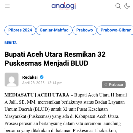
Akurat Mengabari
Analogi
Pilpres 2024
Ganjar-Mahfud
Prabowo
Prabowo-Gibran
BERITA
Bupati Aceh Utara Resmikan 32
Puskesmas Menjadi BLUD
Redaksi
April 23, 2025 - 12:14 pm
Perbesar
MEDIASATU | ACEH UTARA
– Bupati Aceh Utara H Ismail
A Jalil, SE, MM, meresmikan berlakunya status Badan Layanan
Umum Daerah (BLUD) untuk 32 unit Pusat Kesehatan
Masyarakat (Puskesmas) yang ada di Kabupaten Aceh Utara.
Prosesi peresmian berlangsung dalam satu seremoni launching
bersama yang dilakukan di halaman Puskesmas Lhoksukon,