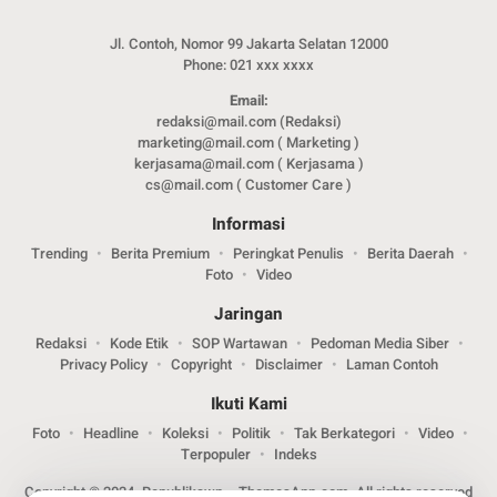
Jl. Contoh, Nomor 99 Jakarta Selatan 12000
Phone: 021 xxx xxxx
Email:
redaksi@mail.com (Redaksi)
marketing@mail.com ( Marketing )
kerjasama@mail.com ( Kerjasama )
cs@mail.com ( Customer Care )
Informasi
Trending
Berita Premium
Peringkat Penulis
Berita Daerah
Foto
Video
Jaringan
Redaksi
Kode Etik
SOP Wartawan
Pedoman Media Siber
Privacy Policy
Copyright
Disclaimer
Laman Contoh
Ikuti Kami
Foto
Headline
Koleksi
Politik
Tak Berkategori
Video
Terpopuler
Indeks
Copyright © 2024. Republikawp – ThemesApp.com. All rights reserved