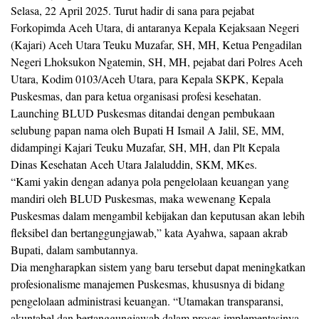
Selasa, 22 April 2025. Turut hadir di sana para pejabat
Forkopimda Aceh Utara, di antaranya Kepala Kejaksaan Negeri
(Kajari) Aceh Utara Teuku Muzafar, SH, MH, Ketua Pengadilan
Negeri Lhoksukon Ngatemin, SH, MH, pejabat dari Polres Aceh
Utara, Kodim 0103/Aceh Utara, para Kepala SKPK, Kepala
Puskesmas, dan para ketua organisasi profesi kesehatan.
Launching BLUD Puskesmas ditandai dengan pembukaan
selubung papan nama oleh Bupati H Ismail A Jalil, SE, MM,
didampingi Kajari Teuku Muzafar, SH, MH, dan Plt Kepala
Dinas Kesehatan Aceh Utara Jalaluddin, SKM, MKes.
“Kami yakin dengan adanya pola pengelolaan keuangan yang
mandiri oleh BLUD Puskesmas, maka wewenang Kepala
Puskesmas dalam mengambil kebijakan dan keputusan akan lebih
fleksibel dan bertanggungjawab,” kata Ayahwa, sapaan akrab
Bupati, dalam sambutannya.
Dia mengharapkan sistem yang baru tersebut dapat meningkatkan
profesionalisme manajemen Puskesmas, khususnya di bidang
pengelolaan administrasi keuangan. “Utamakan transparansi,
akuntabel dan bertanggungjawab dalam proses implementasinya.