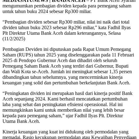
MEDIASATUNEWS | BANDA ACEH
– PT Bank Aceh Syariah
mengumumkan pembagian dividen kepada para pemegang saham
untuk tahun buku 2024 sebesar Rp300 miliar.
“Pembagian dividen sebesar Rp300 miliar, nilai ini naik dari total
dividen tahun buku 2023 sebesar Rp296 miliar,” kata Fadhil Ilyas
Plt Direktur Utama Bank Aceh dalam keterangannya, Selasa
(11/2/2025)
Pembagian Deviden ini diputuskan pada Rapat Umum Pemegang
Saham (RUPS) tahun 2025 yang diselenggarakan pada 11 Februari
2025 di Pendopo Gubernur Aceh dan dihadiri oleh seluruh
Pemegang Saham Bank Aceh yang terdiri dari Gubernur, Bupati
dan Wali Kota se-Aceh. Jumlah ini meningkat sebesar 1,35 persen
dibandingkan tahun sebelumnya, yang mencerminkan kinerja
keuangan yang solid dan pertumbuhan berkelanjutan Bank Aceh.
“Peningkatan dividen ini merupakan hasil dari kinerja positif Bank
Aceh sepanjang 2024. Kami berhasil mencatatkan pertumbuhan
laba yang sehat dan peningkatan efisiensi operasional. Hal ini
memungkinkan kami untuk memberikan nilai yang lebih besar
kepada para pemegang saham,” ujar Fadhil Ilyas Plt. Direktur
Utama Bank Aceh.
Kinerja keuangan yang kuat ini didukung oleh permodalan yang
memadai. Rasio kecukupan permodalan atau Kewajiban Penyediaan