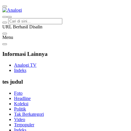
Analogi
Akurat Mengabari
URL Berhasil Disalin
Menu
Informasi Lainnya
Analogi TV
Indeks
tes judul
Foto
Headline
Koleksi
Politik
Tak Berkategori
Video
Terpopuler
Indeks