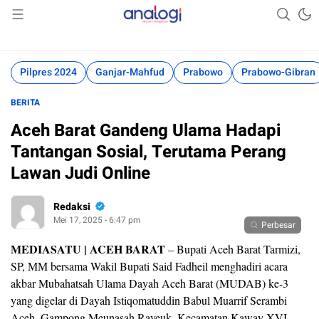
Akurat Mengabari
Analogi
Pilpres 2024
Ganjar-Mahfud
Prabowo
Prabowo-Gibran
BERITA
Aceh Barat Gandeng Ulama Hadapi
Tantangan Sosial, Terutama Perang
Lawan Judi Online
Redaksi
Mei 17, 2025 - 6:47 pm
Perbesar
MEDIASATU | ACEH BARAT
– Bupati Aceh Barat Tarmizi,
SP, MM bersama Wakil Bupati Said Fadheil menghadiri acara
akbar Mubahatsah Ulama Dayah Aceh Barat (MUDAB) ke-3
yang digelar di Dayah Istiqomatuddin Babul Muarrif Serambi
Aceh, Gampong Meunasah Rayeuk, Kecamatan Kaway XVI.